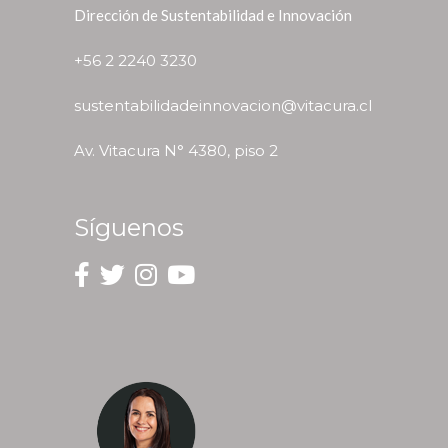
Dirección de Sustentabilidad e Innovación
+56 2 2240 3230
sustentabilidadeinnovacion@vitacura.cl
Av. Vitacura N° 4380, piso 2
Síguenos