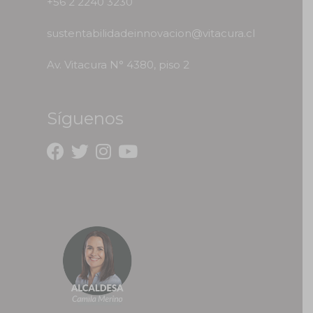
+56 2 2240 3230
sustentabilidadeinnovacion@vitacura.cl
Av. Vitacura N° 4380, piso 2
Síguenos