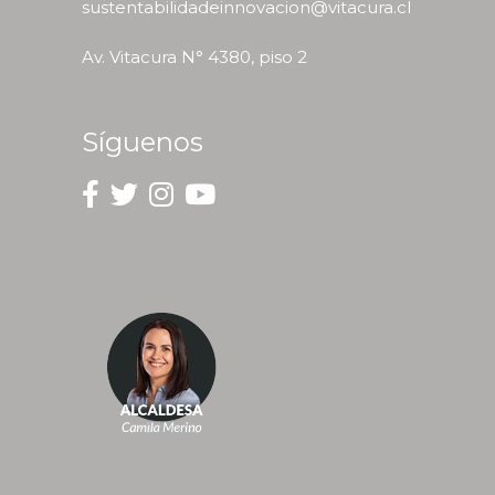
sustentabilidadeinnovacion@vitacura.cl
Av. Vitacura N° 4380, piso 2
Síguenos