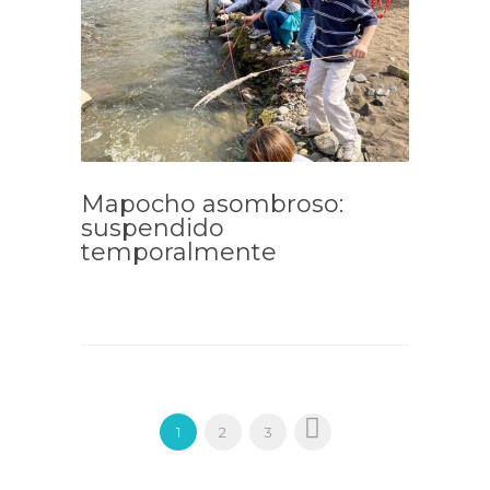
Mapocho asombroso:
suspendido
temporalmente
1
2
3