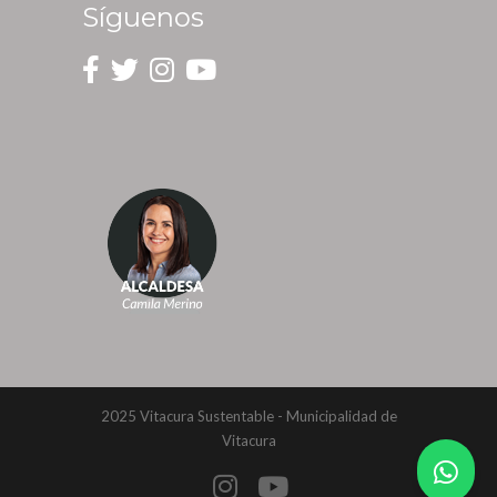
Síguenos
2025 Vitacura Sustentable - Municipalidad de
Vitacura