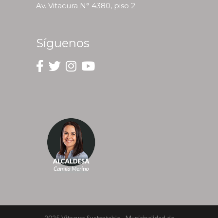
Av. Vitacura N° 4380, piso 2
Síguenos
2025 Vitacura Sustentable - Municipalidad de