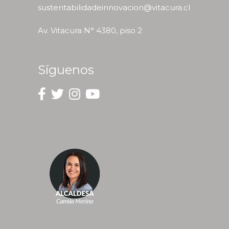
sustentabilidadeinnovacion@vitacura.cl
Av. Vitacura N° 4380, piso 2
Síguenos