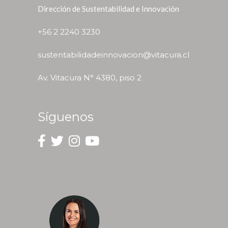
Dirección de Sustentabilidad e Innovación
+56 2 2240 3230
sustentabilidadeinnovacion@vitacura.cl
Av. Vitacura N° 4380, piso 2
Síguenos