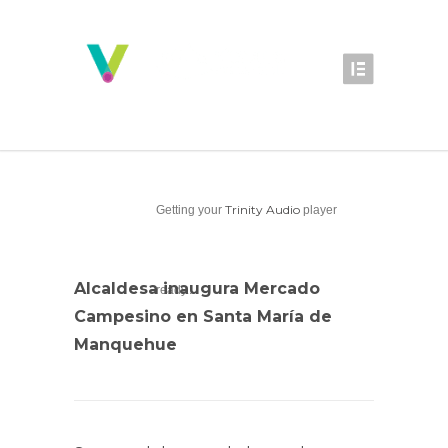
Trinity Audio
Getting your
player
Alcaldesa inaugura Mercado
ready...
Campesino en Santa María de
Manquehue