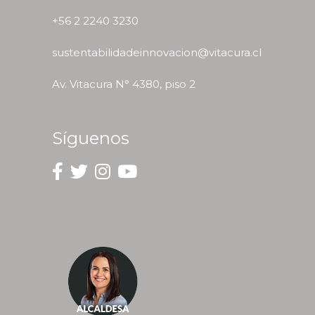
+56 2 2240 3230
sustentabilidadeinnovacion@vitacura.cl
Av. Vitacura N° 4380, piso 2
Síguenos