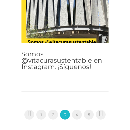
Somos
@vitacurasustentable en
Instagram. ¡Síguenos!
1
2
3
4
5