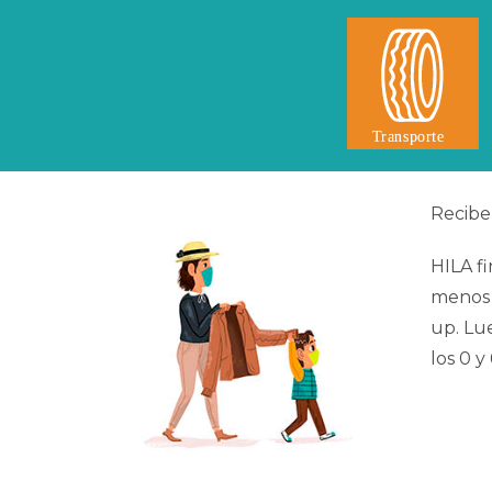
Recibe
HILA fi
menos 
up. Lu
los 0 y