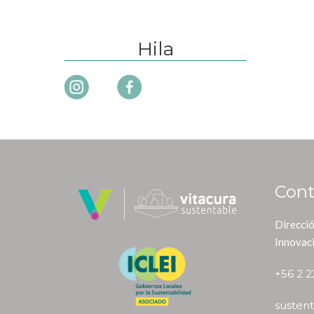
Hila
Cont
Direcció
Innovac
+56 2 
sustent