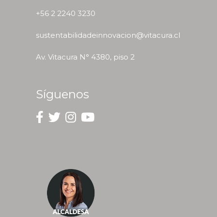
+56 2 2240 3230
sustentabilidadeinnovacion@vitacura.cl
Av. Vitacura N° 4380, piso 2
Síguenos