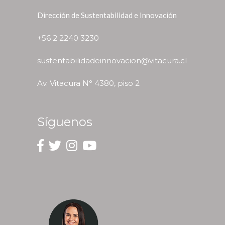
Dirección de Sustentabilidad e Innovación
+56 2 2240 3230
sustentabilidadeinnovacion@vitacura.cl
Av. Vitacura N° 4380, piso 2
Síguenos